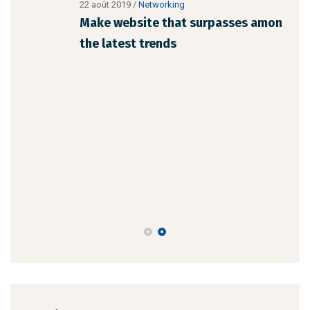
22 août 2019
/
Networking
23 a
Make website that surpasses amongst all
Why
the latest trends
mem